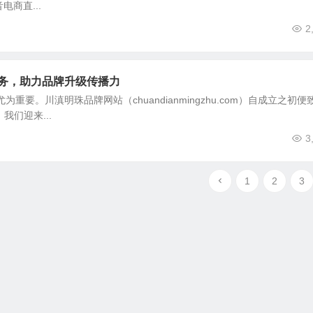
电商直...
2
务，助力品牌升级传播力
。川滇明珠品牌网站（chuandianmingzhu.com）自成立之初便
我们迎来...
3
1
2
3