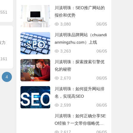
川滇明珠：SEO推广网站的
,551
报价和优势
3,080
06/05
川滇明珠品牌网站（chuandi
anmingzhu.com）上线
致力
3,263
06/05
,161
川滇明珠：探索搜索引擎优
化的秘密
4
2,670
06/05
川滇明珠：如何提升网站排
名，实现高SEO
2,599
06/05
川滇明珠：如何正确分享SE
O经验？一文带你领略优化
的魅力
2,617
06/05