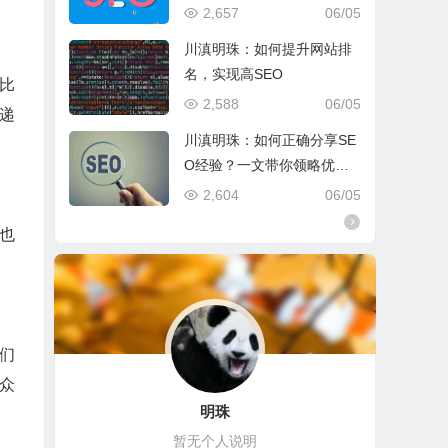
2,657
06/05
川滇明珠：如何提升网站排
名，实现高SEO
比
2,588
06/05
递
川滇明珠：如何正确分享SE
O经验？一文带你领略优化
的魅力
2,604
06/05
也
。
们
众
明珠
暂无个人说明