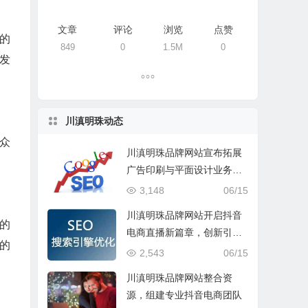
文章
评论
浏览
点赞
的
849
0
1.5M
0
发
川滇明珠动态
众
川滇明珠品牌网站宣布拓展
。
广告印刷与平面设计业务，
助力品牌升级传播力
3,148
06/15
川滇明珠品牌网站开启抖音
的
电商直播新篇章，创新引领
的
品牌营销新风尚
2,543
06/15
川滇明珠品牌网站整合资
源，组建专业抖音电商团队