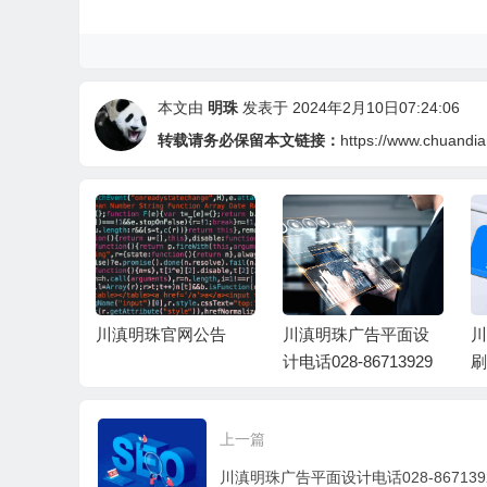
本文由
明珠
发表于 2024年2月10日07:24:06
转载请务必保留本文链接：
https://www.chuandi
牌网站（c
川滇明珠官网公告
川滇明珠广告平面设
川
gzhu.co
计电话028-86713929
刷
上一篇
川滇明珠广告平面设计电话028-867139