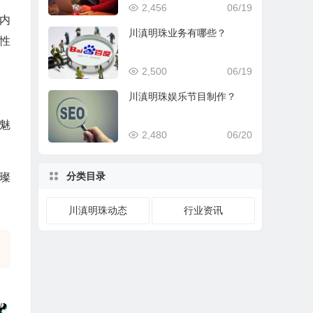
2,456
06/19
内
川滇明珠业务有哪些？
性
2,500
06/19
川滇明珠娱乐节目制作？
魅
2,480
06/20
分类目录
璨
川滇明珠动态
行业资讯