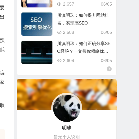
2,657
06/05
要
川滇明珠：如何提升网站排
出
名，实现高SEO
2,588
06/05
预
川滇明珠：如何正确分享SE
低
O经验？一文带你领略优化
的魅力
2,604
06/05
骗
家
取
明珠
暂无个人说明