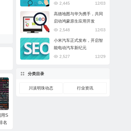
时代
2,445
12/03
高德地图与华为携手，共同
启动鸿蒙原生应用开发
2,548
12/03
小米汽车正式发布，开启智
能电动汽车新纪元
2,527
12/29
分类目录
川滇明珠动态
行业资讯
用S
川滇明珠：尽显魅力
川滇明珠：打造卓越
川滇明
排名
——Vue实现SEO优化
的国外SEO策略，助
优化与
的全面解析
你开拓海外市场
助您提