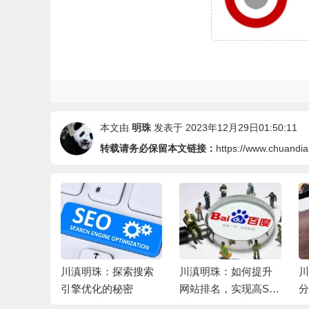
本文由
明珠
发表于 2023年12月29日01:50:11
转载请务必保留本文链接：
https://www.chuandi
EO推广
川滇明珠：探索搜索
川滇明珠：如何提升
川
和优势
引擎优化的秘密
网站排名，实现高SE
分
O
带