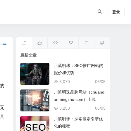
登录
最新文章
川滇明珠：SEO推广网站的
报价和优势
，
3,070
06/05
的
川滇明珠品牌网站（chuandi
anmingzhu.com）上线
无
3,253
06/05
具
川滇明珠：探索搜索引擎优
化的秘密