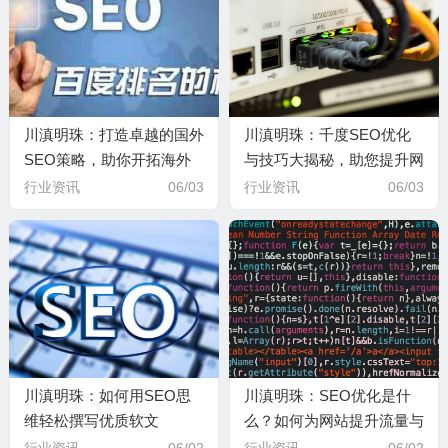
川滇明珠：打造卓越的国外
川滇明珠：千度SEO优化
SEO策略，助你开拓海外
与技巧大揭秘，助您提升网
市场
站排名
行业资讯
06/03
行业资讯
06/03
川滇明珠：如何用SEO思
川滇明珠：SEO优化是什
维轻松撰写优质软文
么？如何为网站提升流量与
排名
行业资讯
06/02
行业资讯
06/02